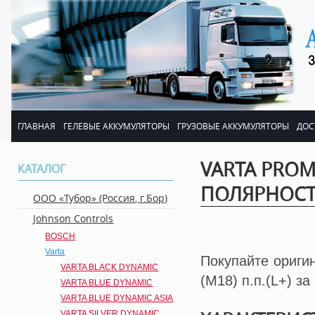
ГЛАВНАЯ
ГЕЛЕВЫЕ АККУМУЛЯТОРЫ
ГРУЗОВЫЕ АККУМУЛЯТОРЫ
ДОС
VARTA PROMO
КАТАЛОГ
ПОЛЯРНОСТЬ
OОО «Тубор» (Россия, г.Бор)
Johnson Controls
BOSCH
Varta
Покупайте ориги
VARTA BLACK DYNAMIC
(M18) п.п.(L+) з
VARTA BLUE DYNAMIC
VARTA BLUE DYNAMIC ASIA
VARTA SILVER DYNAMIC