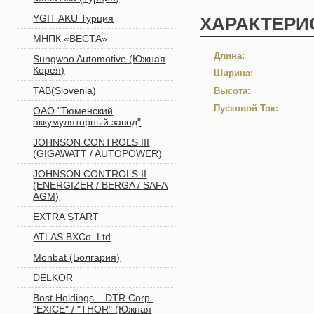
YGIT AKU Турция
ХАРАКТЕРИ
MНПК «ВЕСТА»
Длина:
Sungwoo Automotive (Южная
Корея)
Ширина:
TAB(Slovenia)
Высота:
Пусковой Ток:
ОАО "Тюменский
аккумуляторный завод"
JOHNSON CONTROLS III
(GIGAWATT / AUTOPOWER)
JOHNSON CONTROLS II
(ENERGIZER / BERGA / SAFA
AGM)
EXTRA START
ATLAS BXCo. Ltd
Monbat (Болгария)
DELKOR
Bost Holdings – DTR Corp.
"EXICE" / "THOR" (Южная