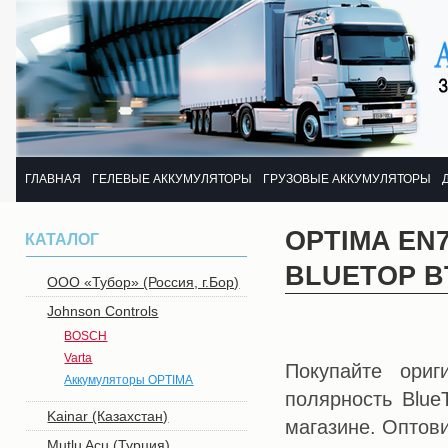
ГЛАВНАЯ
ГЕЛЕВЫЕ АККУМУЛЯТОРЫ
ГРУЗОВЫЕ АККУМУЛЯТОРЫ
OPTIMA EN
КАТАЛОГ
BLUETOP BT
OОО «Тубор» (Россия, г.Бор)
Johnson Controls
BOSCH
Varta
Покупайте ори
Аккумуляторы OPTIMA
полярность Blue
Kainar (Казахстан)
магазине. Оптови
Mutlu Acu (Турция)